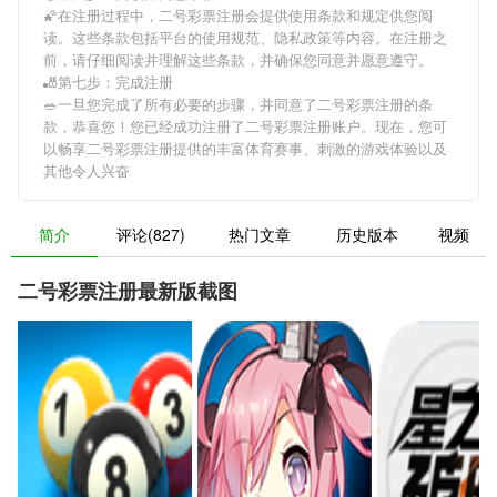
🌠在注册过程中，
二号彩票注册
会提供使用条款和规定供您阅
读。这些条款包括平台的使用规范、隐私政策等内容。在注册之
前，请仔细阅读并理解这些条款，并确保您同意并愿意遵守。
🎳第七步：完成注册
🥗一旦您完成了所有必要的步骤，并同意了
二号彩票注册
的条
款，恭喜您！您已经成功注册了二号彩票注册账户。现在，您可
以畅享
二号彩票注册
提供的丰富体育赛事、刺激的游戏体验以及
其他令人兴奋
简介
评论(827)
热门文章
历史版本
视频
二号彩票注册最新版截图