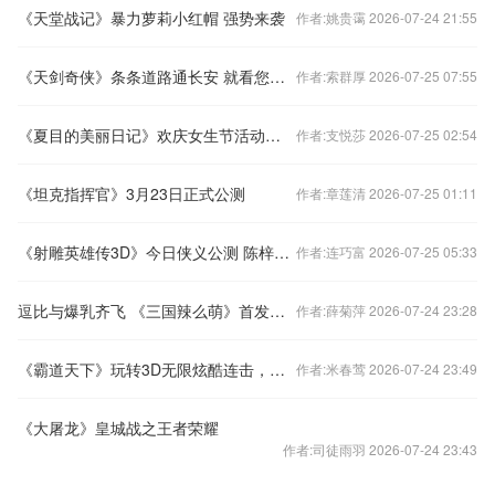
《天堂战记》暴力萝莉小红帽 强势来袭
作者:姚贵霭 2026-07-24 21:55
《天剑奇侠》条条道路通长安 就看您怎么玩！
作者:索群厚 2026-07-25 07:55
《夏目的美丽日记》欢庆女生节活动公告
作者:支悦莎 2026-07-25 02:54
《坦克指挥官》3月23日正式公测
作者:章莲清 2026-07-25 01:11
《射雕英雄传3D》今日侠义公测 陈梓童活力献唱
作者:连巧富 2026-07-25 05:33
逗比与爆乳齐飞 《三国辣么萌》首发不删档内测
作者:薛菊萍 2026-07-24 23:28
《霸道天下》玩转3D无限炫酷连击，副本闯关送好礼！
作者:米春莺 2026-07-24 23:49
《大屠龙》皇城战之王者荣耀
作者:司徒雨羽 2026-07-24 23:43