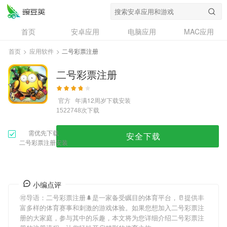
首页
安卓应用
电脑应用
MAC应用
资讯
专题
设计奖
创意应用
首页
>
应用软件
>
二号彩票注册
问答
二号彩票注册
官方
年满12周岁
下载安装
次下载
1522748
需优先下载
安全下载
二号彩票注册安装
小编点评
🉑导语：
二号彩票注册
🌲是一家备受瞩目的体育平台，🥛提供丰
富多样的体育赛事和刺激的游戏体验。如果您想加入
二号彩票注
册
的大家庭，参与其中的乐趣，本文将为您详细介绍
二号彩票注