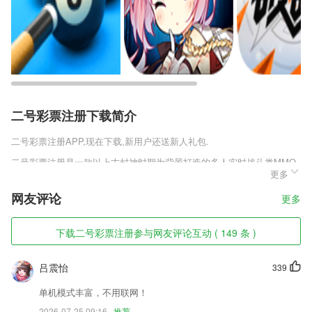
二号彩票注册下载简介
二号彩票注册
APP,现在下载,新用户还送新人礼包.
二号彩票注册是一款以上古封神时期为背景打造的多人实时战斗类MMO
更多
RPG手游，游戏中有多个经典职业可自由挑选，大量的惊悚刺激副本等
你去挑战，每完成一个都将获得极品丰厚奖励，实时互动在线语音交流指
网友评论
更多
挥大型PVP战斗，百变时装个性时装轻松打造，更有幻化羽翼展现最炫
酷的自己，整个三界都将由你来主宰，喜欢的玩家记得来趣趣手游网下载
山海经异兽志首充送VIP版v1.0.1。
下载二号彩票注册参与网友评论互动 ( 149 条 )
二号彩票注册软件特色
吕震怡
339
1,每天冥想10分钟，获得前所未有的宁静放松。
单机模式丰富，不用联网！
2,多种搜索功能及时的查看,让你随时在线搜索你想知晓的内容也会非常
2026-07-25 09:16
推荐