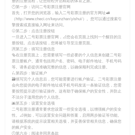
册
的注册流程，让您轻松开启精彩的体育之旅。
🕛第一步：访问二号彩票注册官网
首先，打开您的浏览器，输入
二号彩票注册
的官方网址🚅
（http://www.checi.cn/keyunzhan/yishui/）。您可以通过搜索引
擎搜索或直接输入网址来访问。
🌝第二步：点击注册按钮
一旦进入
二号彩票注册
官网，📐您会在页面上找到一个醒目的注
册按钮。点击该按钮，您将被引导至注册页面。
🈷第三步：填写注册信息
🥯在注册页面上，您需要填写一些必要的个人信息来创建
二号彩
票注册
账户。通常包括用户名、密码、电子邮件地址、手机号码
等。请务必提供准确完整的信息，以确保顺利完成注册。
🛴第四步：验证账户
🗃填写完个人信息后，您可能需要进行账户验证。
二号彩票注册
会向您提供的电子邮件地址或手机号码发送一条验证信息，您需
要按照提示进行验证操作。这有助于确保账户的安全性，并防止
不法分子滥用您的个人信息。
🌆第五步：设置安全选项
二号彩票注册
通常要求您设置一些安全选项，以增强账户的安全
性。📐例如，可以设置安全问题和答案，启用两步验证等功能。
请根据系统的提示设置相关选项，并妥善保管相关信息，确保您
的账户安全。
🕔第六步：阅读并同意条款