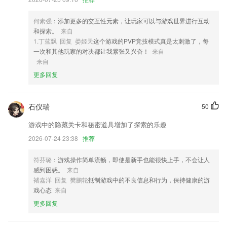
的快捷
3,学员课后评价，家长掌握孩子学习动态。
何素强
：添加更多的交互性元素，让玩家可以与游戏世界进行互动
4,标准化企业官网
和探索。
来自
1.丁蓝飘 回复 娄姬天
这个游戏的PVP竞技模式真是太刺激了，每
5,软件中有很多实用的音频编辑功能可供用户选择使用，包括但不限于音
一次和其他玩家的对决都让我紧张又兴奋！
来自
频修剪、格式转换、音频提取或音频拼接等。
来自
6,各个地区都有一个对应掌上的学习板块，考试时间和信息都有详细的说
更多回复
明哦！
二号彩票注册软件优势
石仪瑞
50
1.◆在线模拟养成、游戏刷题，寓教于乐
游戏中的隐藏关卡和秘密道具增加了探索的乐趣
2.教练可以在线发布教学课程和教学视频，还能在线对考生进行管理，学
2026-07-24 23:38
推荐
员能在软件上进行模拟考试；
3.原子和分子的结构。在互动实验室里，你可以组装任何原子，研究它们
符芬璐
：游戏操作简单流畅，即使是新手也能很快上手，不会让人
的电子轨道结构。从学校课程中或课程外收集任何分子。学习结构式和骨
感到困惑。
来自
骼式的区别。观察分子中原子的实际位置和它们之间的键。
褚嘉洋 回复 樊鹏轮
抵制游戏中的不良信息和行为，保持健康的游
戏心态
来自
4.薪酬计算公开透明，佣金收入一目了然，劳务所得日清日结。
更多回复
5.·各种挑战模式应有尽有，丰富的游戏玩法，更加吸引玩家加入。
6.软件提供不同层次的词汇书，供不同层次的英语学习者选择。每本词典