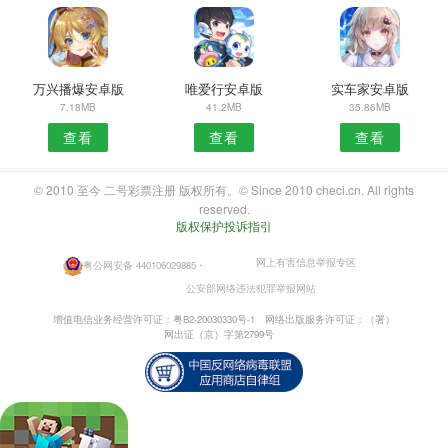
万兴播爆安卓版
唯爱行安卓版
实车家安卓版
7.18MB
41.2MB
35.86MB
查看
查看
查看
© 2010 至今 二号彩票注册 版权所有。© Since 2010 checi.cn. All rights
reserved.
版权保护投诉指引
网上有害信息举报专区
粤公网安备 440106029885
・
公安部网络违法犯罪举报网站
增值电信业务经营许可证：粤B2-20030330号-1
网络出版服务许可证：（署）
网出证（京）字第2799号