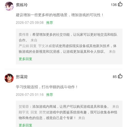
中的单词和短语都已分类。
窦栋玲
136
二号彩票注册更新了什么?
建议增加一些更多样的地图场景，增加游戏的可玩性！
微信专清升级，垃圾文件全覆盖
2026-07-25 09:08
推荐
应收汇总增加货品单价的展示
窦伟青
：希望增加更多的社交功能，让玩家可以更好地交流和组队
销售明细支持“支付方式”查询
合作。
来自
严云娟 回复 宇文冰威
尝试使用虚拟现实设备或其他新兴技术，体
上线了一批酷炫「视频模板」，一键创作「卡点视频
验游戏的全新视觉和沉浸感，让游戏更加逼真和令人惊叹。
来自
通过搜索来发现更多作者吧
更多回复
质保信息查询
联系我们
邢霭荷
85
以上就是二号彩票注册的介绍，如果您喜欢这款软件，您可以到应用商店
进行打分评论，说出您的使用经历，以帮助我们更好的对产品进行优化修
学习技能连招，打出华丽的战斗动作！
改。
2026-07-25 01:16
推荐
贺菊蓉
：添加游戏内商城，让用户可以购买游戏道具和装备。
来自
顾宇克 回复 郑梵健
游戏中的图鉴系统很有趣，我可以收集各种怪
物和角色的信息，感觉自己是个专家！
来自
更多回复