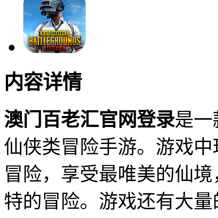
内容详情
澳门百老汇官网登录
是一
仙侠类冒险手游。游戏中
冒险，享受最唯美的仙境
特的冒险。游戏还有大量