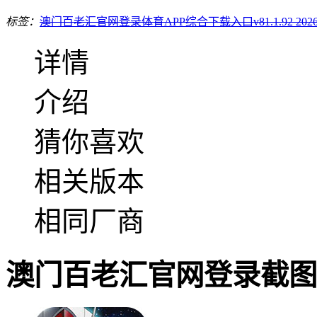
标签：
澳门百老汇官网登录
体育APP综合下载入口v81.1.92 202
详情
介绍
猜你喜欢
相关版本
相同厂商
澳门百老汇官网登录截图