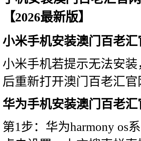
【2026最新版】
小米手机安装澳门百老汇
小米手机若提示无法安装
后重新打开澳门百老汇官
华为手机安装澳门百老汇
第1步：华为harmony 