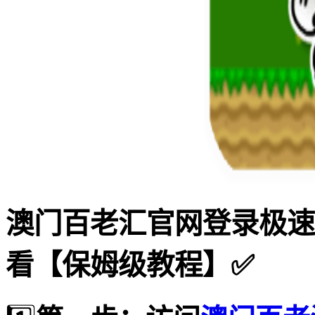
澳门百老汇官网登录极速
看【保姆级教程】✅