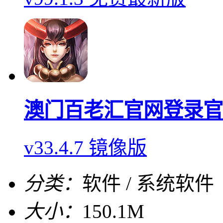
澳门百老汇官网登录官
v33.4.7 镜像版
分类：
软件 / 系统软件
大小：
150.1M