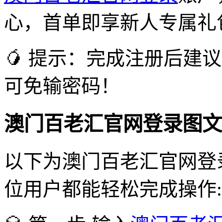
心，首单即享新人专属礼
🥭 提示：完成注册后建
可免输密码！
澳门百老汇官网登录图文
以下为澳门百老汇官网登
位用户都能轻松完成操作: