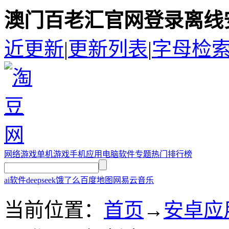
澳门百老汇官网登录离线安
近更新
|
更新列表
|
字母检
网络游戏
单机游戏
手机应用
电脑软件
专题
热门排行榜
ai软件
deepseek
饿了么
百度地图
网易云音乐
当前位置：
首页
→
安卓应